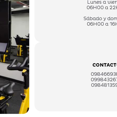
Lunes a vie
06H00 a 2
Sábado y do
06H00 a 16
CONTACT
09846693
09984326
09848135