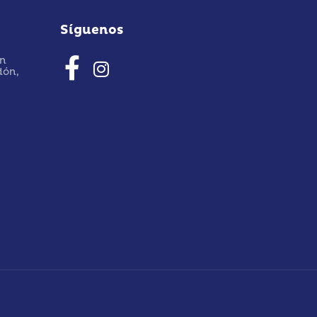
Síguenos
ón
dón,