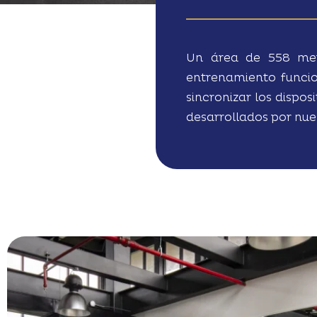
Un área de 558 metr
entrenamiento funcio
sincronizar los dispos
desarrollados por nues