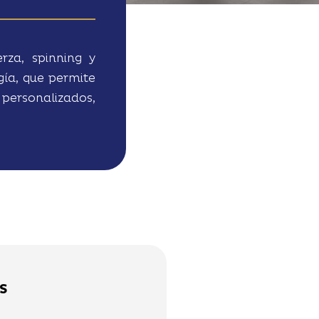
rza, spinning y
ía, que permite
s personalizados,
S