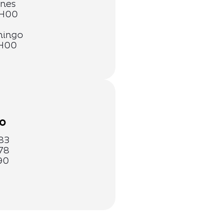
rnes
2H00
mingo
H00
O
83
78
90